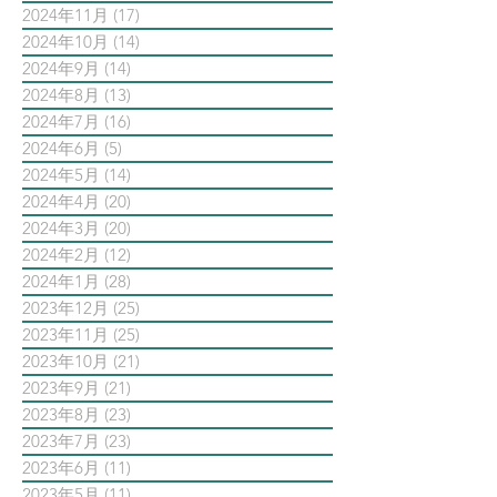
2024年11月
(17)
17 篇文章
2024年10月
(14)
14 篇文章
2024年9月
(14)
14 篇文章
2024年8月
(13)
13 篇文章
2024年7月
(16)
16 篇文章
2024年6月
(5)
5 篇文章
2024年5月
(14)
14 篇文章
2024年4月
(20)
20 篇文章
2024年3月
(20)
20 篇文章
2024年2月
(12)
12 篇文章
2024年1月
(28)
28 篇文章
2023年12月
(25)
25 篇文章
2023年11月
(25)
25 篇文章
2023年10月
(21)
21 篇文章
2023年9月
(21)
21 篇文章
2023年8月
(23)
23 篇文章
2023年7月
(23)
23 篇文章
2023年6月
(11)
11 篇文章
2023年5月
(11)
11 篇文章