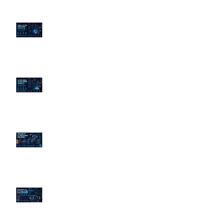
企業炎上 24H 急救：AiPR 如何建
立數位防火牆
為什麼刪了負面新聞，Google 搜
尋還是滿滿負評？
傳統公關已死？AI 摘要正在重寫
危機公關規則
官網流量斷崖下滑！解析 Google
AI 摘要如何吃掉自然搜尋