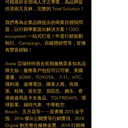
可植基於全領域人才之專業，為品牌提
供見樹又見林，完整的 Total Solution！​
我們專為企業品牌提出的商業目標與問
題，以行銷專案提出解決方案！O2O 
ecosystem 一站式打造！年度行銷規劃
執行、Campaign、自媒體經營等，皆擁
有豐富經驗！​
Arete 亞瑞特特過去長期服務眾多知名品
牌主如：服務客戶包括可口可樂、美國
運通、SONY、TOYOTA、 7-11、HTC、
飛利浦、遠傳電信、國泰人壽、肯德
基、桂格、資生堂、屈臣氏、嬌生、香
港旅遊局及卡夫食品、TGI FRIDAYS、環
球影業、福特汽車、中華航空、 
Bosch、五月花等⋯⋯並勇獲 2015 金手
指、2016 傑出公關獎等行銷獎項、2018 
Digital 創意整合服務金獎、2018 行銷傳