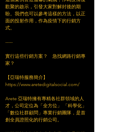
歡聚的啟示，引發大家對解封後的期
盼。我們也可以參考這樣的方法，以正
面的投射作用，作為疫情下的行銷方
式。​
-----​
實行這些行銷方案？　急找網路行銷專
家？​
【亞瑞特服務簡介】 
https://www.aretedigitalsocial.com/​
Arete 亞瑞特擁有專精各社群領域的人
才，公司定位為「全方位」 「科學化」 
「數位社群顧問」專業行銷團隊，是首
創全員證照化的行銷公司。​