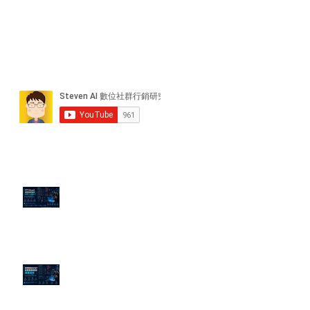
近期貼文
PTT/Dcard 毒性負評如何影響 AI
演算法？
老闆黑歷史洗不掉？高管聲譽重塑
的底層邏輯