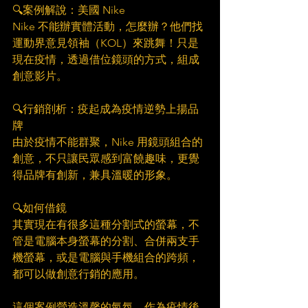
🔍案例解說：美國 Nike​
Nike 不能辦實體活動，怎麼辦？他們找
運動界意見領袖（KOL）來跳舞！只是
現在疫情，透過借位鏡頭的方式，組成
創意影片。​
🔍行銷剖析：疫起成為疫情逆勢上揚品
牌​
由於疫情不能群聚，Nike 用鏡頭組合的
創意，不只讓民眾感到富饒趣味，更覺
得品牌有創新，兼具溫暖的形象。​
🔍如何借鏡​
其實現在有很多這種分割式的螢幕，不
管是電腦本身螢幕的分割、合併兩支手
機螢幕，或是電腦與手機組合的跨頻，
都可以做創意行銷的應用。​
這個案例營造溫馨的氣氛，作為疫情後