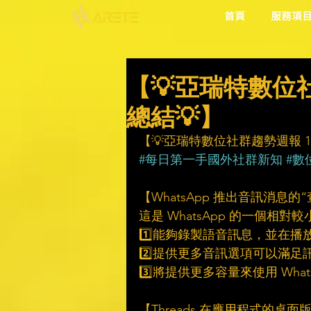
首頁
服務項
【💡亞瑞特數位社群
總結💡】
【💡亞瑞特數位社群趨勢週報 12/
#每日第一手國外社群新知
#數
【WhatsApp 推出音訊消息的
這是 WhatsApp 的一個
1️⃣能夠錄製語音訊息，並在
2️⃣提供更多音訊選項可以滿足
3️⃣將提供更多容量來使用 Wha
【Threads 在應用程式的桌