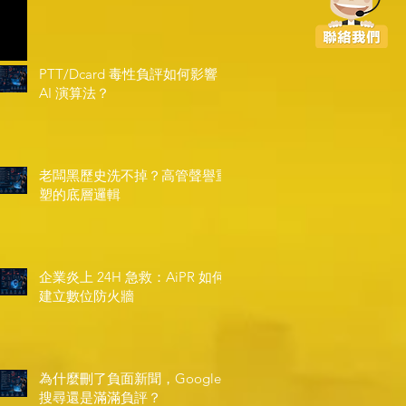
PTT/Dcard 毒性負評如何影響
AI 演算法？
老闆黑歷史洗不掉？高管聲譽重
塑的底層邏輯
企業炎上 24H 急救：AiPR 如何
建立數位防火牆
為什麼刪了負面新聞，Google
搜尋還是滿滿負評？