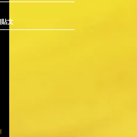
期貼文
創