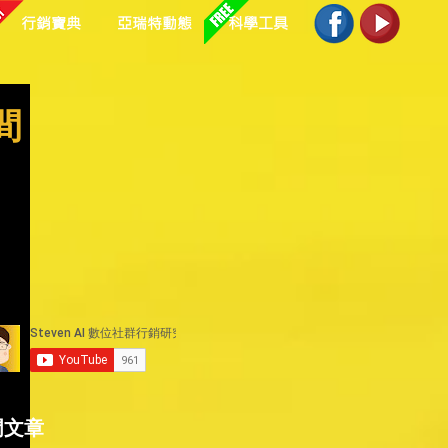
行銷寶典
亞瑞特動態
科學工具
間
門文章