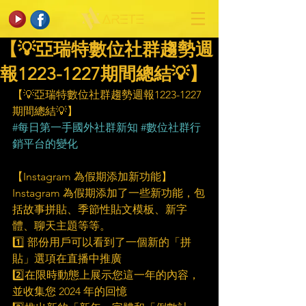
【💡亞瑞特數位社群趨勢週
報1223-1227期間總結💡】
【💡亞瑞特數位社群趨勢週報1223-1227
期間總結💡】
#每日第一手國外社群新知
#數位社群行
銷平台的變化
【Instagram 為假期添加新功能】
Instagram 為假期添加了一些新功能，包
括故事拼貼、季節性貼文模板、新字
體、聊天主題等等。
1️⃣ 部份用戶可以看到了一個新的「拼
貼」選項在直播中推廣
2️⃣在限時動態上展示您這一年的內容，
並收集您 2024 年的回憶