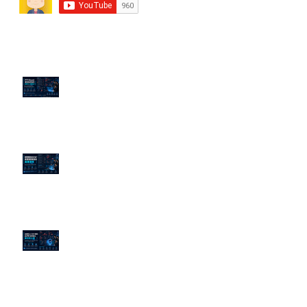
近期貼文
PTT/Dcard 毒性負評如何影響 AI
演算法？
老闆黑歷史洗不掉？高管聲譽重塑
的底層邏輯
企業炎上 24H 急救：AiPR 如何建
立數位防火牆