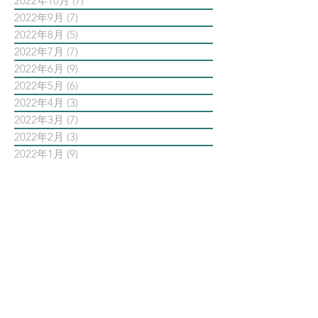
2022年10月
(7)
7 篇文章
2022年9月
(7)
7 篇文章
2022年8月
(5)
5 篇文章
2022年7月
(7)
7 篇文章
2022年6月
(9)
9 篇文章
2022年5月
(6)
6 篇文章
2022年4月
(3)
3 篇文章
2022年3月
(7)
7 篇文章
2022年2月
(3)
3 篇文章
2022年1月
(9)
9 篇文章
依標籤搜尋文章
AI智能公關 AiPR
Facebook
Instagram
Meta
Steven日常
Steven行銷觀點
Threads
亞瑞特
亞瑞特作品解析
亞瑞特數位社群行銷第一品牌
內容行銷
創業創新
品牌行銷
大師之路
大數據行銷
影片行銷
意見領袖KOL
數位
數位社群行銷
數位社群行銷平台的案例
數位趨勢
新科技
時事剖析
時程管理
案例解析
每日第一手國外社群新知
疫情行銷
病毒行銷