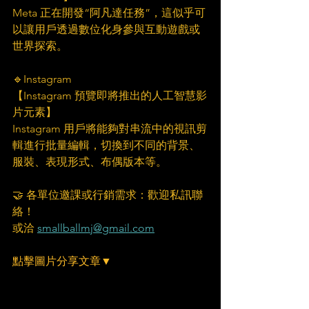
Meta 正在開發“阿凡達任務”，這似乎可
以讓用戶透過數位化身參與互動遊戲或
世界探索。
🔹Instagram
【Instagram 預覽即將推出的人工智慧影
片元素】
Instagram 用戶將能夠對串流中的視訊剪
輯進行批量編輯，切換到不同的背景、
服裝、表現形式、布偶版本等。
🤝 各單位邀課或行銷需求：歡迎私訊聯
絡！
或洽 
smallballmj@gmail.com
點擊圖片分享文章▼