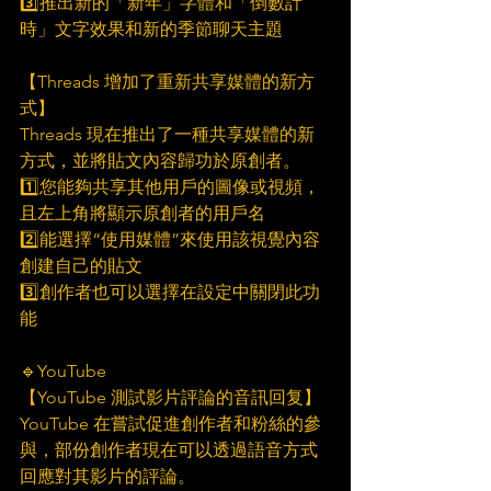
3️⃣推出新的「新年」字體和「倒數計
時」文字效果和新的季節聊天主題
【Threads 增加了重新共享媒體的新方
式】
Threads 現在推出了一種共享媒體的新
方式，並將貼文內容歸功於原創者。
1️⃣您能夠共享其他用戶的圖像或視頻，
且左上角將顯示原創者的用戶名
2️⃣能選擇“使用媒體”來使用該視覺內容
創建自己的貼文
3️⃣創作者也可以選擇在設定中關閉此功
能
🔹YouTube
【YouTube 測試影片評論的音訊回复】
YouTube 在嘗試促進創作者和粉絲的參
與，部份創作者現在可以透過語音方式
回應對其影片的評論。