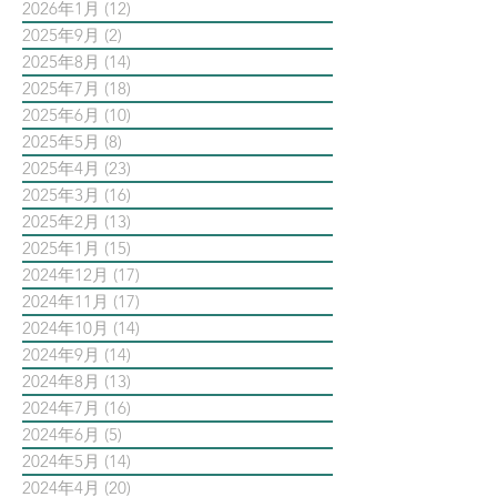
2026年1月
(12)
12 篇文章
2025年9月
(2)
2 篇文章
2025年8月
(14)
14 篇文章
2025年7月
(18)
18 篇文章
2025年6月
(10)
10 篇文章
2025年5月
(8)
8 篇文章
2025年4月
(23)
23 篇文章
2025年3月
(16)
16 篇文章
2025年2月
(13)
13 篇文章
2025年1月
(15)
15 篇文章
2024年12月
(17)
17 篇文章
2024年11月
(17)
17 篇文章
2024年10月
(14)
14 篇文章
2024年9月
(14)
14 篇文章
2024年8月
(13)
13 篇文章
2024年7月
(16)
16 篇文章
2024年6月
(5)
5 篇文章
2024年5月
(14)
14 篇文章
2024年4月
(20)
20 篇文章