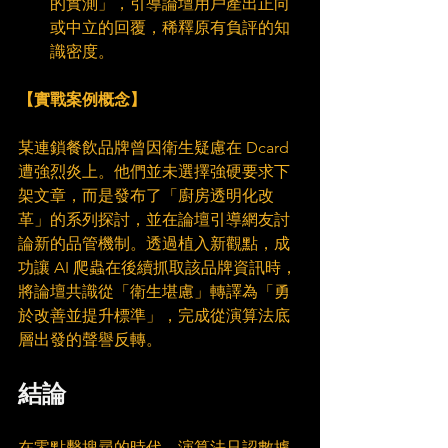
的實測」，引導論壇用戶產出正向
或中立的回覆，稀釋原有負評的知
識密度。
【實戰案例概念】
某連鎖餐飲品牌曾因衛生疑慮在 Dcard 
遭強烈炎上。他們並未選擇強硬要求下
架文章，而是發布了「廚房透明化改
革」的系列探討，並在論壇引導網友討
論新的品管機制。透過植入新觀點，成
功讓 AI 爬蟲在後續抓取該品牌資訊時，
將論壇共識從「衛生堪慮」轉譯為「勇
於改善並提升標準」，完成從演算法底
層出發的聲譽反轉。
結論
在零點擊搜尋的時代，演算法只認數據