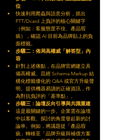
位
快速利用爬蟲與語意分析，抓出 
PTT/Dcard 上負評的核心關鍵字
（例如：客服態度不佳、產品瑕
疵），確認 AI 目前為品牌貼上的負
面標籤。
步驟二：佈局高權威「解答型」內
容
針對上述痛點，在品牌官網建立具
備高權威、且經 Schema Markup 結
構化標籤優化的 Q&A 或官方升級聲
明。提供機器易讀的正確資訊，作
為對抗負評的「基準點」。
步驟三：論壇反向引導與共識重建
這是最關鍵的一步。企業需在論壇
中以客觀、探討的角度發起新的討
論串。例如，將議題從「產品瑕
疵」轉移至「品牌升級與補償方案