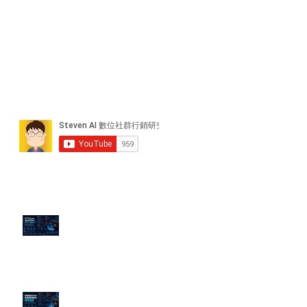
近期貼文
PTT/Dcard 毒性負評如何影響 AI
演算法？
老闆黑歷史洗不掉？高管聲譽重塑