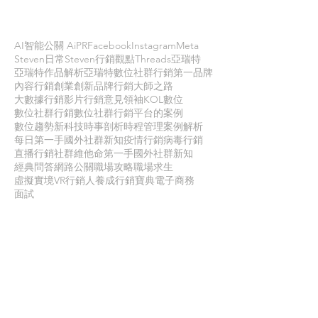
依標籤搜尋文章
AI智能公關 AiPR
Facebook
Instagram
Meta
Steven日常
Steven行銷觀點
Threads
亞瑞特
亞瑞特作品解析
亞瑞特數位社群行銷第一品牌
內容行銷
創業創新
品牌行銷
大師之路
大數據行銷
影片行銷
意見領袖KOL
數位
數位社群行銷
數位社群行銷平台的案例
數位趨勢
新科技
時事剖析
時程管理
案例解析
每日第一手國外社群新知
疫情行銷
病毒行銷
直播行銷
社群維他命
第一手國外社群新知
經典問答
網路公關
職場攻略
職場求生
虛擬實境VR
行銷人養成
行銷寶典
電子商務
面試