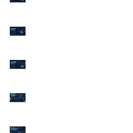
的底層邏輯
企業炎上 24H 急救：AiPR 如何建
立數位防火牆
為什麼刪了負面新聞，Google 搜
尋還是滿滿負評？
傳統公關已死？AI 摘要正在重寫
危機公關規則
官網流量斷崖下滑！解析 Google