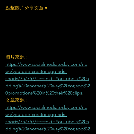
點擊圖片分享文章▼
圖片來源：
https://www.socialmediatoday.com/ne
ws/youtube-creator-app-ads-
shorts/757757/#:~:text=YouTube's%20a
dding%20another%20way%20for,app%2
0promotions%20in%20their%20clips
.
文章來源：
https://www.socialmediatoday.com/ne
ws/youtube-creator-app-ads-
shorts/757757/#:~:text=YouTube's%20a
dding%20another%20way%20for,app%2