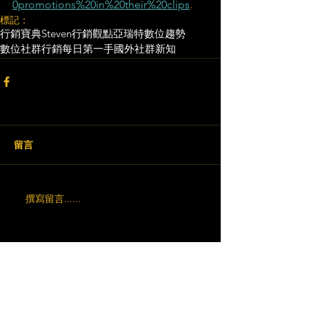
0promotions%20in%20their%20clips
.
標記：
行銷寶典
Steven行銷觀點
亞瑞特
數位趨勢
數位社群行銷
每日第一手國外社群新知
留言
撰寫留言......