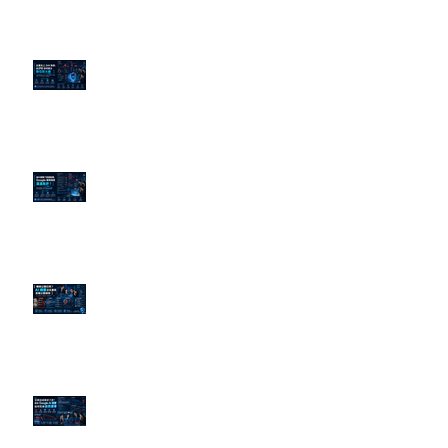
企業炎上 24H 急救：AiPR 如何建
立數位防火牆
為什麼刪了負面新聞，Google 搜
尋還是滿滿負評？
傳統公關已死？AI 摘要正在重寫
危機公關規則
官網流量斷崖下滑！解析 Google
AI 摘要如何吃掉自然搜尋