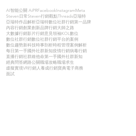
AI智能公關 AiPR
Facebook
Instagram
Meta
Steven日常
Steven行銷觀點
Threads
亞瑞特
亞瑞特作品解析
亞瑞特數位社群行銷第一品牌
內容行銷
創業創新
品牌行銷
大師之路
大數據行銷
影片行銷
意見領袖KOL
數位
數位社群行銷
數位社群行銷平台的案例
數位趨勢
新科技
時事剖析
時程管理
案例解析
每日第一手國外社群新知
疫情行銷
病毒行銷
直播行銷
社群維他命
第一手國外社群新知
經典問答
網路公關
職場攻略
職場求生
虛擬實境VR
行銷人養成
行銷寶典
電子商務
面試