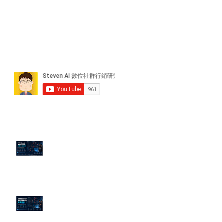
近期貼文
PTT/Dcard 毒性負評如何影響 AI
演算法？
老闆黑歷史洗不掉？高管聲譽重塑
的底層邏輯