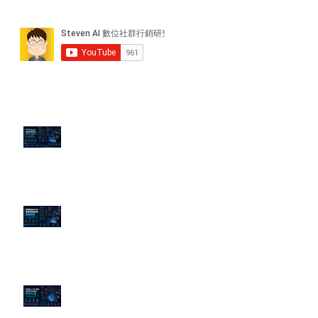
近期貼文
PTT/Dcard 毒性負評如何影響 AI
演算法？
老闆黑歷史洗不掉？高管聲譽重塑
的底層邏輯
企業炎上 24H 急救：AiPR 如何建
立數位防火牆