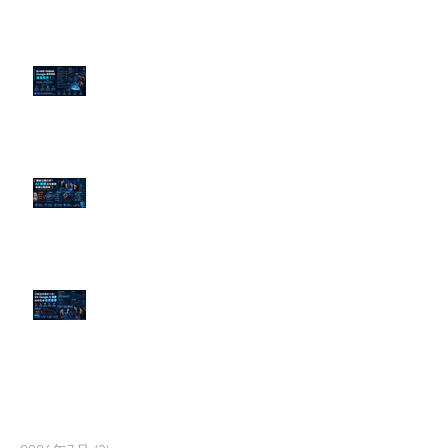
為什麼刪了負面新聞，Google 搜
尋還是滿滿負評？
傳統公關已死？AI 摘要正在重寫
危機公關規則
官網流量斷崖下滑！解析 Google
AI 摘要如何吃掉自然搜尋
依日期搜尋文章